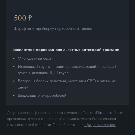
500 ₽
Штраф за утерю/порчу парковочного талона
Бесплатная парковка для льготных категорий граждан:
Многодетные семьи
Инвалиды I группы и один сопровождающий инвалида I
группы; инвалиды II, III групп
Ветераны боевых действий, участники СВО и члены их
семей
Владельцы электромобилей
Актуальные тарифы парковочного комплекса Парка «Патриот». В дни
проведения крупных мероприятий стоимость может быть изменена
администрацией площадки. Подробности — на
официальном сайте
.