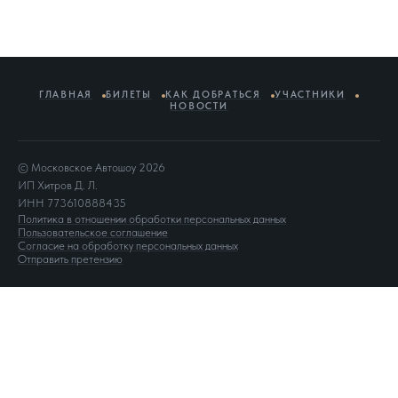
ГЛАВНАЯ
БИЛЕТЫ
КАК ДОБРАТЬСЯ
УЧАСТНИКИ
НОВОСТИ
© Московское Автошоу 2026
ИП Хитров Д. Л.
ИНН 773610888435
Политика в отношении обработки персональных данных
Пользовательское соглашение
Согласие на обработку персональных данных
Отправить претензию