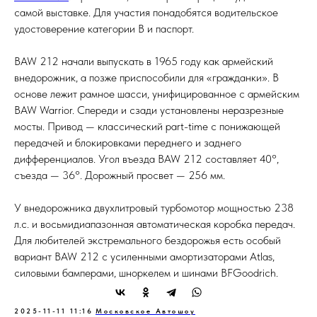
самой выставке. Для участия понадобятся водительское
удостоверение категории B и паспорт.
BAW 212 начали выпускать в 1965 году как армейский
внедорожник, а позже приспособили для «гражданки». В
основе лежит рамное шасси, унифицированное с армейским
BAW Warrior. Спереди и сзади установлены неразрезные
мосты. Привод — классический part-time с понижающей
передачей и блокировками переднего и заднего
дифференциалов. Угол въезда BAW 212 составляет 40°,
съезда — 36°. Дорожный просвет — 256 мм.
У внедорожника двухлитровый турбомотор мощностью 238
л.с. и восьмидиапазонная автоматическая коробка передач.
Для любителей экстремального бездорожья есть особый
вариант BAW 212 с усиленными амортизаторами Atlas,
силовыми бамперами, шноркелем и шинами BFGoodrich.
2025-11-11 11:16
Московское Автошоу