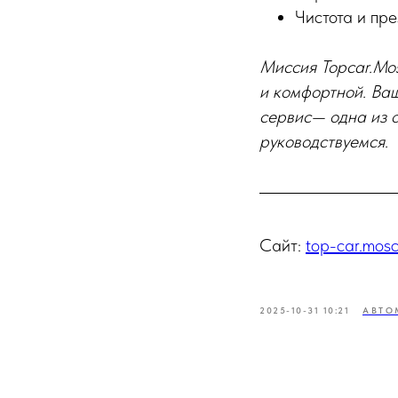
Чистота и пр
Миссия Topcar.Mo
и комфортной. Ваш
сервис— одна из о
руководствуемся.
Сайт:
top-car.mos
2025-10-31 10:21
АВТО